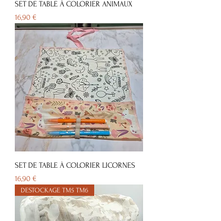
SET DE TABLE À COLORIER ANIMAUX
Prix
16,90 €
SET DE TABLE À COLORIER LICORNES
Prix
16,90 €
DESTOCKAGE TM5 TM6