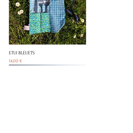
ETUI BLEUETS
Prix
14,00 €