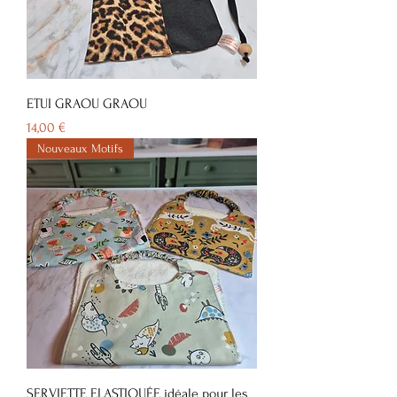
ETUI GRAOU GRAOU
Prix
14,00 €
Nouveaux Motifs
SERVIETTE ELASTIQUÉE idéale pour les