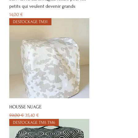
petits qui veulent devenir grands
Prix
14,00 €
DESTOCKAGE TM31
HOUSSE NUAGE
Prix original
Prix promotionnel
59,00 €
35,40 €
DESTOCKAGE TM5 TM6