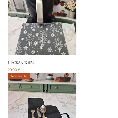
L' ÉCRAN TOTAL
Prix
29,00 €
Nouveauté