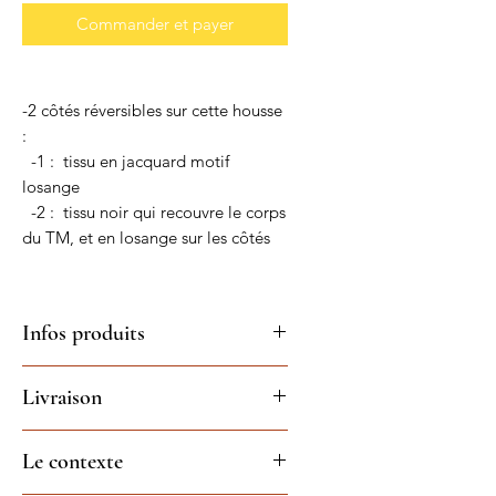
Commander et payer
-2 côtés réversibles sur cette housse
:
-1 : tissu en jacquard motif
losange
-2 : tissu noir qui recouvre le corps
du TM, et en losange sur les côtés
Infos produits
- Housse Thermomix, pour les
Livraison
amoureux(e)s de la cuisine et de
leur robot multifonction
Livraison sous 5 jours ouvrés pour
- Elément indispensable pour le
Le contexte
housse en stock
protéger contre les poussières,
(sous 3 semaines pour une