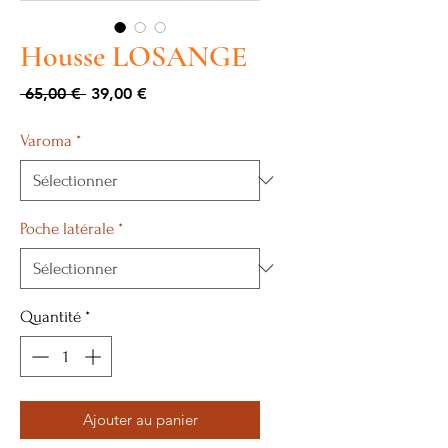
Housse LOSANGE
Prix
Prix
 65,00 € 
39,00 €
original
promotionnel
Varoma
*
Poche latérale
*
Quantité
*
Ajouter au panier