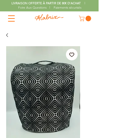
LIVRAISON OFFERTE À PARTIR DE 80€ D'ACHAT
l
Foire Aux Questions l Paiements sécurisés